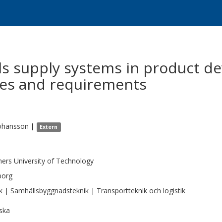
ls supply systems in product 
lties and requirements
ohansson
|
Extern
ers University of Technology
borg
k | Samhällsbyggnadsteknik | Transportteknik och logistik
ska