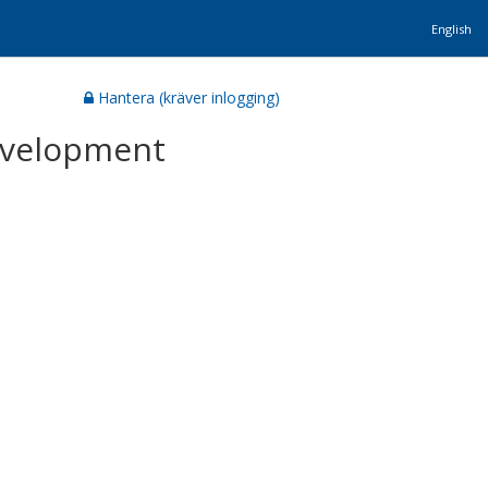
English
Hantera (kräver inlogging)
development