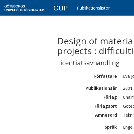
GUP
Publikationslistor
Design of materia
projects : difficu
Licentiatsavhandling
Författare
Eva
J
Publikationsår
2001
Förlag
Chalm
Förlagsort
Göte
Ämnesord
Tekni
Språk
Engel