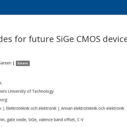
ides for future SiGe CMOS devic
Sareen
|
Extern
s.
ers University of Technology
borg
k | Elektroteknik och elektronik | Annan elektroteknik och elektronik
thin, gate oxide, SiGe, valence band offset, C-V