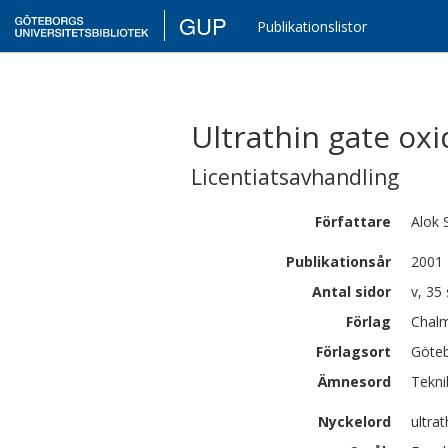
GUP
Publikationslistor
Ultrathin gate ox
Licentiatsavhandling
Författare
Alok
Publikationsår
2001
Antal sidor
v, 35 
Förlag
Chalm
Förlagsort
Göte
Ämnesord
Tekni
Nyckelord
ultra