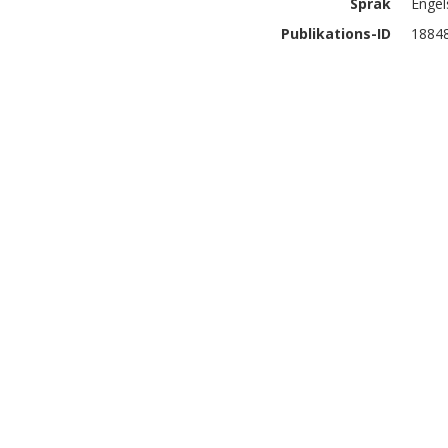
Språk
Engel
Publikations-ID
1884