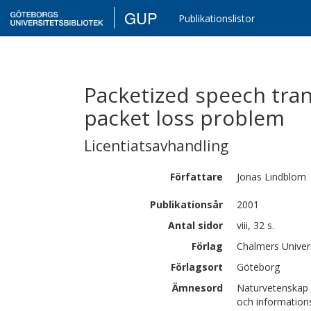
GUP
Publikationslistor
Packetized speech tra
packet loss problem
Licentiatsavhandling
Författare
Jonas
Lindblom
Publikationsår
2001
Antal sidor
viii, 32 s.
Förlag
Chalmers Univer
Förlagsort
Göteborg
Ämnesord
Naturvetenskap 
och information