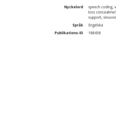
Nyckelord
speech coding, 
loss concealmen
support, sinusoi
Språk
Engelska
Publikations-ID
188458