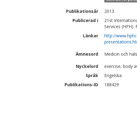
Publikationsår
2013
Publicerad i
21st Internatio
Services (HPH).
Länkar
http://www.hphc
presentations.h
Ämnesord
Medicin och häl
Nyckelord
exercise, body 
Språk
Engelska
Publikations-ID
188429