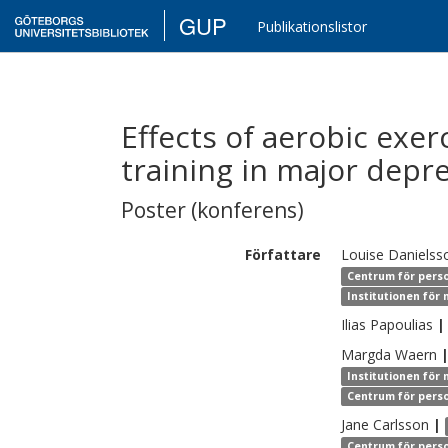
GUP
Publikationslistor
Effects of aerobic exe
training in major depre
Poster (konferens)
Författare
Louise
Danielss
Centrum för perso
Institutionen för
Ilias
Papoulias
|
Margda
Waern
Institutionen för
Centrum för perso
Jane
Carlsson
|
Centrum för perso