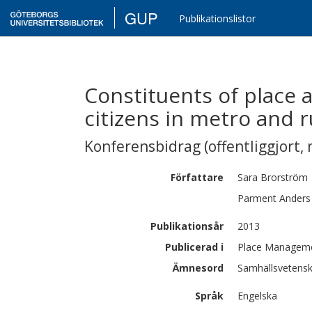
GUP
Publikationslistor
Constituents of place
citizens in metro and r
Konferensbidrag (offentliggjort, 
Författare
Sara
Brorström
Parment
Anders
Publikationsår
2013
Publicerad i
Place Manageme
Ämnesord
Samhällsvetensk
Språk
Engelska