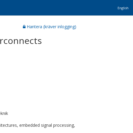
English
Hantera (kräver inlogging)
erconnects
knik
chitectures, embedded signal processing,