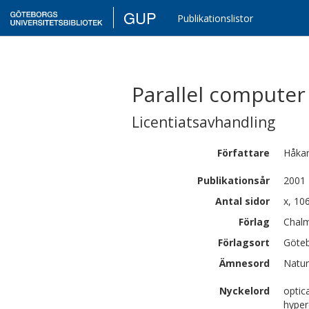
GUP
Publikationslistor
Parallel computer
Licentiatsavhandling
Författare
Håka
Publikationsår
2001
Antal sidor
x, 106
Förlag
Chalm
Förlagsort
Göte
Ämnesord
Natur
Nyckelord
optic
hyper