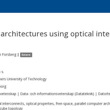
 architectures using optical int
n
Forsberg
|
Extern
 s.
ers University of Technology
borg
vetenskap | Data- och informationsvetenskap (Datateknik) | Datorte
al interconnects, optical properties, free-space, parallel computer ar
cube topology