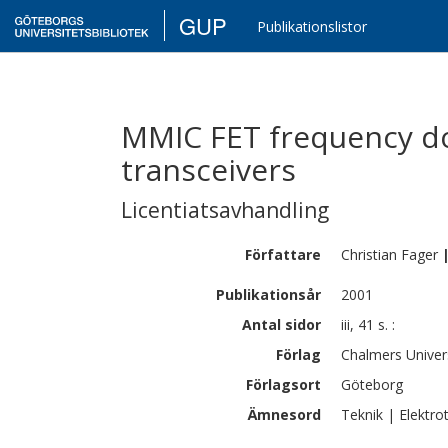
GUP
Publikationslistor
MMIC FET frequency d
transceivers
Licentiatsavhandling
Författare
Christian
Fager
Publikationsår
2001
Antal sidor
iii, 41 s. :
Förlag
Chalmers Univer
Förlagsort
Göteborg
Ämnesord
Teknik | Elektro