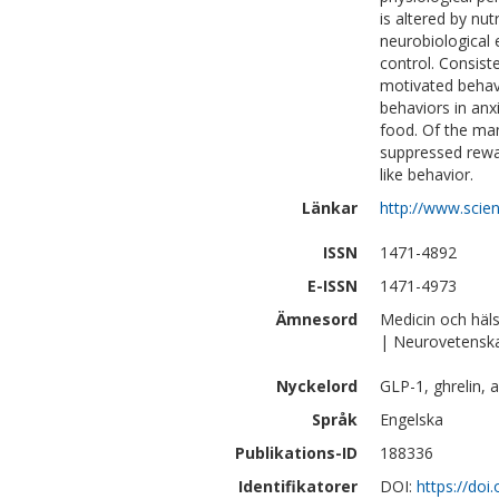
is altered by nut
neurobiological 
control. Consiste
motivated behavi
behaviors in anx
food. Of the man
suppressed rewa
like behavior.
Länkar
http://www.scie
ISSN
1471-4892
E-ISSN
1471-4973
Ämnesord
Medicin och häl
| Neurovetensk
Nyckelord
GLP-1, ghrelin, 
Språk
Engelska
Publikations-ID
188336
Identifikatorer
DOI:
https://doi