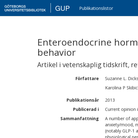
GUP
Publikationslistor
Enteroendocrine hormo
behavior
Artikel i vetenskaplig tidskrift
,
re
Författare
Suzanne L.
Dick
Karolina P
Skibi
Publikationsår
2013
Publicerad i
Current opinion 
Sammanfattning
A number of appe
anxiety/mood, m
(notably GLP-1 
physiological pe