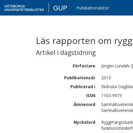
GUP
Publikationslistor
Läs rapporten om ryg
Artikel i dagstidning
Författare
Jörgen
Lundälv
Publikationsår
2013
Publicerad i
Skånska Dagbla
ISSN
1103-9973
Ämnesord
Samhällsvetensk
Samhällsvetenska
Nyckelord
Ryggmärgsskador
funktionshinderf