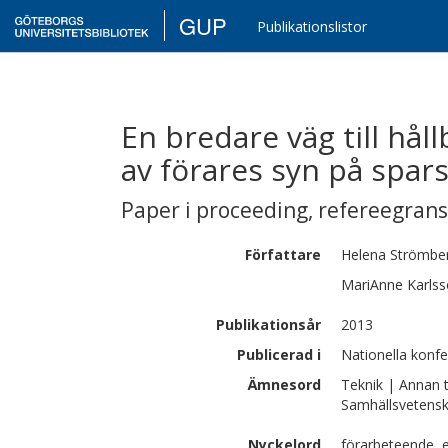
GUP
Publikationslistor
En bredare väg till hål
av förares syn på spar
Paper i proceeding
,
refereegran
Författare
Helena
Strömbe
MariAnne
Karls
Publikationsår
2013
Publicerad i
Nationella konfe
Ämnesord
Teknik | Annan 
Samhällsvetens
Nyckelord
förarbeteende, 