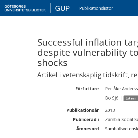
GUP
Publikationslistor
Successful inflation t
despite vulnerability t
shocks
Artikel i vetenskaplig tidskrift
,
re
Författare
Per-Åke
Anders
Bo
Sjö
|
Extern
Publikationsår
2013
Publicerad i
Zambia Social Sc
Ämnesord
Samhällsvetensk