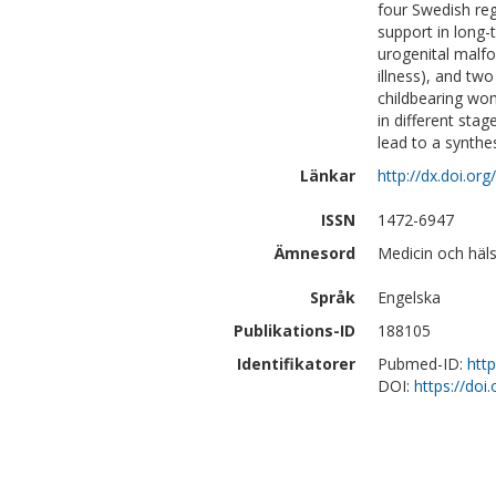
four Swedish re
support in long-
urogenital malfo
illness), and tw
childbearing wom
in different stag
lead to a synthe
Länkar
http://dx.doi.o
ISSN
1472-6947
Ämnesord
Medicin och häl
Språk
Engelska
Publikations-ID
188105
Identifikatorer
Pubmed-ID:
htt
DOI:
https://do