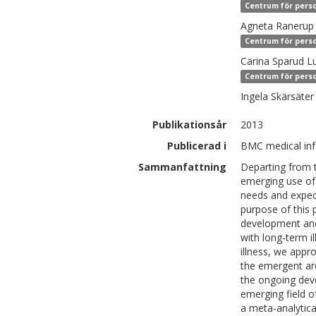
Centrum för perso
Agneta
Ranerup
Centrum för perso
Carina
Sparud L
Centrum för perso
Ingela
Skärsäter
Publikationsår
2013
Publicerad i
BMC medical inf
Sammanfattning
Departing from t
emerging use of 
needs and expect
purpose of this 
development and
with long-term i
illness, we app
the emergent are
the ongoing dev
emerging field 
a meta-analytica