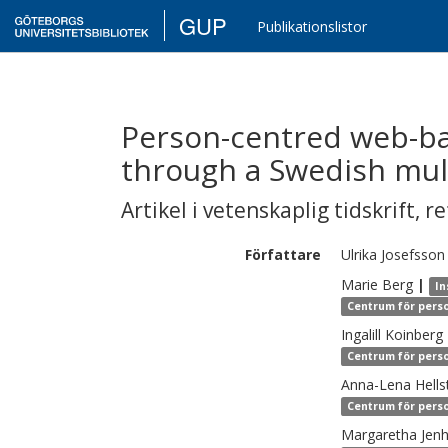
GUP
Publikationslistor
Person-centred web-b
through a Swedish mult
Artikel i vetenskaplig tidskrift
,
re
Författare
Ulrika
Josefsson
Marie
Berg
|
In
Centrum för perso
Ingalill
Koinberg
Centrum för perso
Anna-Lena
Hell
Centrum för perso
Margaretha
Jenh