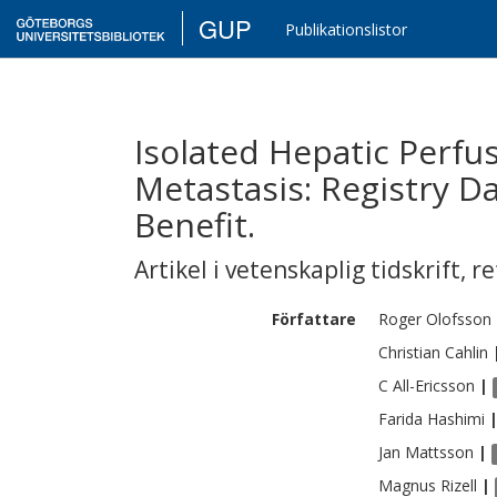
GUP
Publikationslistor
Isolated Hepatic Perfu
Metastasis: Registry Da
Benefit.
Artikel i vetenskaplig tidskrift
,
re
Författare
Roger
Olofsson
Christian
Cahlin
C
All-Ericsson
|
Farida
Hashimi
Jan
Mattsson
|
Magnus
Rizell
|