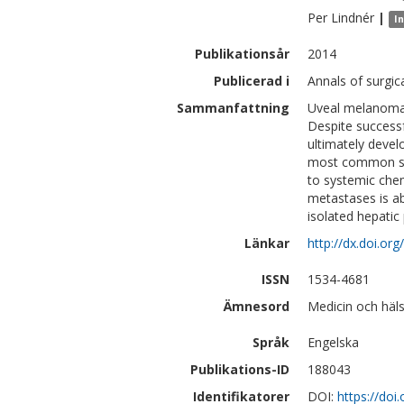
Per
Lindnér
|
I
Publikationsår
2014
Publicerad i
Annals of surgic
Sammanfattning
Uveal melanoma 
Despite successf
ultimately devel
most common sit
to systemic chem
metastases is ab
isolated hepatic
Länkar
http://dx.doi.o
ISSN
1534-4681
Ämnesord
Medicin och häls
Språk
Engelska
Publikations-ID
188043
Identifikatorer
DOI:
https://do