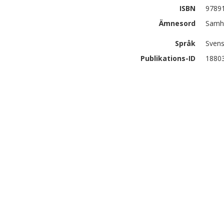
ISBN
9789
Ämnesord
Samhä
Språk
Sven
Publikations-ID
1880