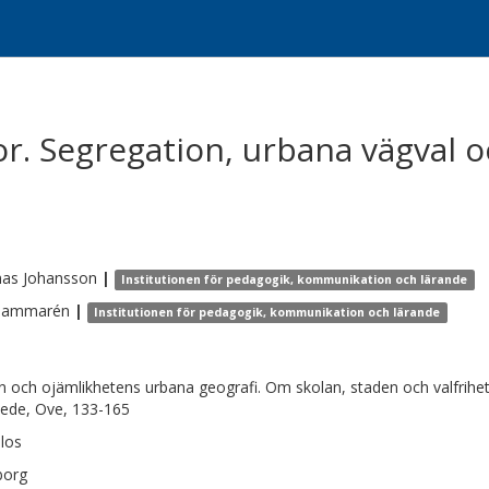
sor. Segregation, urbana vägval
as
Johansson
|
Institutionen för pedagogik, kommunikation och lärande
Hammarén
|
Institutionen för pedagogik, kommunikation och lärande
n och ojämlikhetens urbana geografi. Om skolan, staden och valfrihe
ede, Ove, 133-165
los
borg