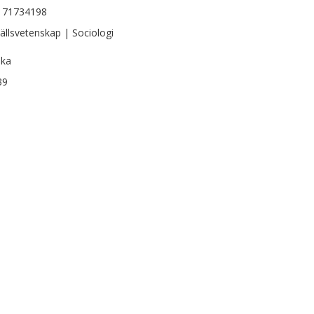
171734198
llsvetenskap | Sociologi
ska
39