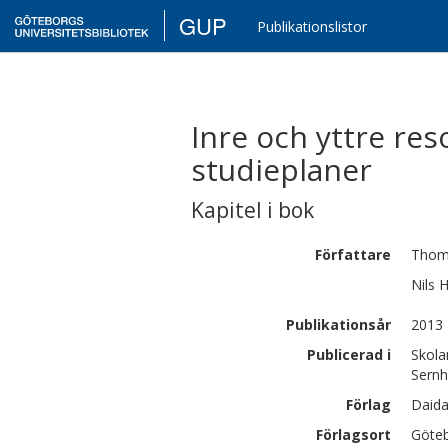
GUP
Publikationslistor
Inre och yttre re
studieplaner
Kapitel i bok
Författare
Thom
Nils
Publikationsår
2013
Publicerad i
Skola
Sernh
Förlag
Daida
Förlagsort
Göte