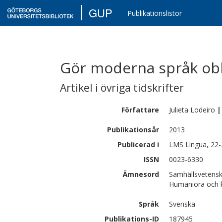
GUP
Publikationslistor
Gör moderna språk obli
Artikel i övriga tidskrifter
Författare
Julieta
Lodeiro
|
Publikationsår
2013
Publicerad i
LMS Lingua, 22-
ISSN
0023-6330
Ämnesord
Samhällsvetensk
Humaniora och ko
Språk
Svenska
Publikations-ID
187945