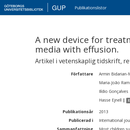
GUP
Publikationslistor
A new device for treatm
media with effusion.
Artikel i vetenskaplig tidskrift
,
re
Författare
Armin
Bidarian-
Maria-João
Ram
Ilídio
Gonçalves
Hasse
Ejnell
|
E
Publikationsår
2013
Publicerad i
International jo
Sammanfattning
Most children su