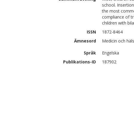
school. Inserti
the most common
compliance of t
children with bi
ISSN
1872-8464
Ämnesord
Medicin och häls
Språk
Engelska
Publikations-ID
187902