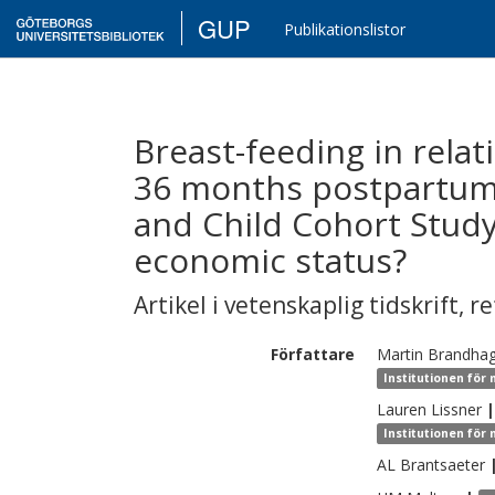
GUP
Publikationslistor
Breast-feeding in relat
36 months postpartum
and Child Cohort Study
economic status?
Artikel i vetenskaplig tidskrift
,
re
Författare
Martin
Brandha
Institutionen för 
Lauren
Lissner
|
Institutionen för
AL
Brantsaeter