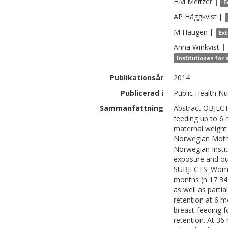
HM
Meltzer
|
E
AP
Häggkvist
|
M
Haugen
|
Ex
Anna
Winkvist
|
Institutionen för 
Publikationsår
2014
Publicerad i
Public Health Nu
Sammanfattning
Abstract OBJECTI
feeding up to 6 
maternal weight 
Norwegian Mothe
Norwegian Instit
exposure and ou
SUBJECTS: Women
months (n 17 34
as well as partia
retention at 6 m
breast-feeding f
retention. At 36