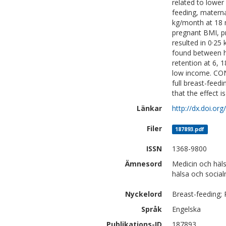
related to lower
feeding, matern
kg/month at 18 
pregnant BMI, pr
resulted in 0·25
found between ho
retention at 6,
low income. CON
full breast-feed
that the effect 
Länkar
http://dx.doi.o
Filer
187893.pdf
ISSN
1368-9800
Ämnesord
Medicin och häl
hälsa och social
Nyckelord
Breast-feeding;
Språk
Engelska
Publikations-ID
187893