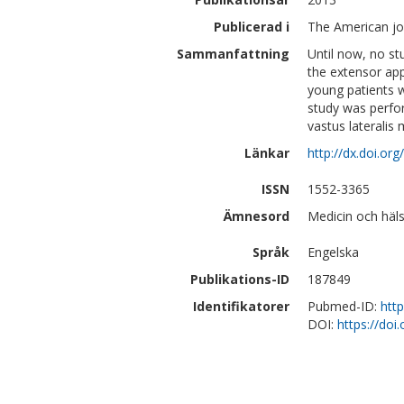
Publicerad i
The American jou
Sammanfattning
Until now, no s
the extensor app
young patients w
study was perfo
vastus lateralis 
Länkar
http://dx.doi.o
ISSN
1552-3365
Ämnesord
Medicin och häls
Språk
Engelska
Publikations-ID
187849
Identifikatorer
Pubmed-ID:
htt
DOI:
https://do