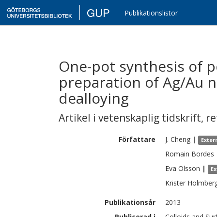
GUP
Publikationslistor
One-pot synthesis of p
preparation of Ag/Au n
dealloying
Artikel i vetenskaplig tidskrift
,
re
Författare
J.
Cheng
|
Exter
Romain
Bordes
Eva
Olsson
|
Ex
Krister
Holmber
Publikationsår
2013
Publicerad i
Colloids and Sur