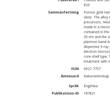
829
Sammanfattning
Porous gold nano
silver. The allo
precursors, HAu
made in a microe
contained in the
30 nm and the si
plasmon band in 
dispersive X-ray
electron microsc
core-shell type.
treatment with n
ISSN
0927-7757
Ämnesord
Naturvetenskap
Språk
Engelska
Publikations-ID
187821