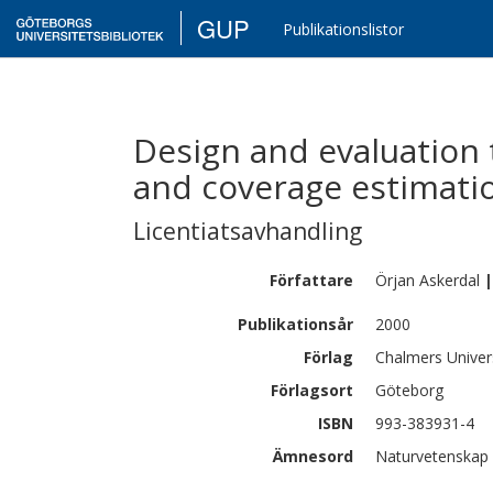
GUP
Publikationslistor
Design and evaluation 
and coverage estimatio
Licentiatsavhandling
Författare
Örjan
Askerdal
|
Publikationsår
2000
Förlag
Chalmers Univer
Förlagsort
Göteborg
ISBN
993-383931-4
Ämnesord
Naturvetenskap 