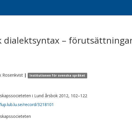
 dialektsyntax – förutsättninga
k
Rosenkvist
|
Institutionen för svenska språket
skapssocieteten i Lund årsbok 2012, 102–122
//lup.lub.lu.se/record/3218101
skapssocieteten