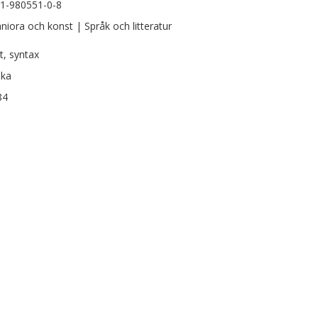
1-980551-0-8
iora och konst | Språk och litteratur
t, syntax
ska
84