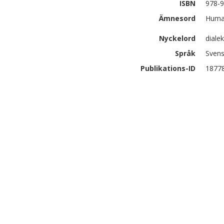
ISBN
978-9
Ämnesord
Human
Nyckelord
dialek
Språk
Sven
Publikations-ID
1877