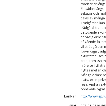
rörelser är lång
En sådan långsa
sekatör och mot
delas av många, 
Trädgården kan f
trädgårdstrende
betydande ekono
en viktig dimens
pågående fältar
villaträdgården
förverkliga trä
aktiviteter. Och
kompromissa mel
i rörelse i villa
flyttas mellan ol
Många odlare ber
plats, exempelvi
resa. Andra växte
oönskade ogräs
Länkar
http://www.ep.l
ISBN
978-91-7519-56