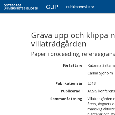
GUP
Publikationslistor
Gräva upp och klippa ner
villaträdgården
Paper i proceeding
,
refereegran
Författare
Katarina
Saltzm
Carina
Sjöholm
Publikationsår
2013
Publicerad i
ACSIS konferens
Sammanfattning
Villaträdgården
årets, dygnets oc
mänsklig aktivit
planterar och gö