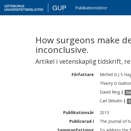
GUP
Publikationslistor
How surgeons make dec
inconclusive.
Artikel i vetenskaplig tidskrift
,
re
Författare
Michiel G J S
Ha
Thierry G
Guitto
David
Ring
|
Ex
Carl
Ekholm
|
E
Publikationsår
2013
Publicerad i
The Journal of h
Sammanfattning
To address the f