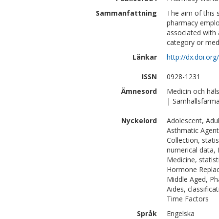
Sammanfattning
The aim of this
pharmacy employ
associated with 
category or med
Länkar
http://dx.doi.o
ISSN
0928-1231
Ämnesord
Medicin och häl
| Samhällsfarmac
Nyckelord
Adolescent, Adul
Asthmatic Agents
Collection, stati
numerical data, 
Medicine, statis
Hormone Replace
Middle Aged, Pha
Aides, classific
Time Factors
Språk
Engelska