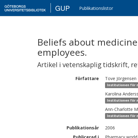
GUP
Publikationslistor
Beliefs about medici
employees.
Artikel i vetenskaplig tidskrift
,
re
Författare
Tove
Jörgensen
Institutionen för
Karolina
Anders
Institutionen för
Ann-Charlotte
M
Institutionen för
Publikationsår
2006
Publicerad i
Pharmacy world 