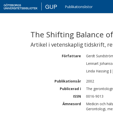
GUP
Publikationslistor
The Shifting Balance 
Artikel i vetenskaplig tidskrift
,
re
Författare
Gerdt
Sundströ
Lennart
Johanss
Linda
Hassing
|
Publikationsår
2002
Publicerad i
The gerontologi
ISSN
0016-9013
Ämnesord
Medicin och häl
Gerontologi, med