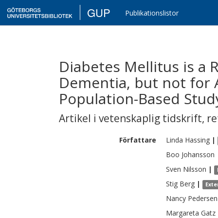
GUP
Publikationslistor
Diabetes Mellitus is a 
Dementia, but not for 
Population-Based Study
Artikel i vetenskaplig tidskrift
,
re
Författare
Linda
Hassing
|
Boo
Johansson
Sven
Nilsson
|
Stig
Berg
|
Exte
Nancy
Pedersen
Margareta
Gatz