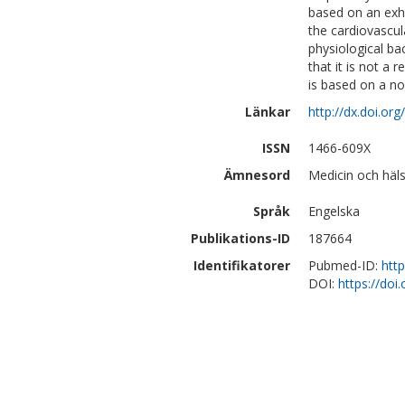
based on an exha
the cardiovascu
physiological b
that it is not a
is based on a no
Länkar
http://dx.doi.or
ISSN
1466-609X
Ämnesord
Medicin och häls
Språk
Engelska
Publikations-ID
187664
Identifikatorer
Pubmed-ID:
htt
DOI:
https://doi