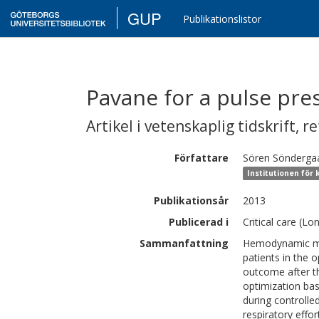
GUP
Publikationslistor
Pavane for a pulse pres
Artikel i vetenskaplig tidskrift
,
re
Författare
Sören
Sönderga
Institutionen för 
Publikationsår
2013
Publicerad i
Critical care (Lo
Sammanfattning
Hemodynamic mana
patients in the 
outcome after t
optimization bas
during controlle
respiratory effo