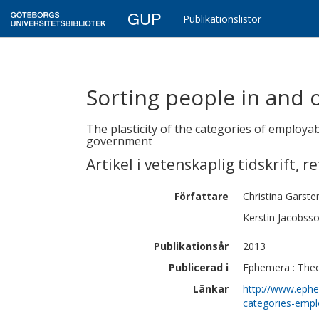
GUP
Publikationslistor
Sorting people in and 
The plasticity of the categories of employabi
government
Artikel i vetenskaplig tidskrift
,
re
Författare
Christina
Garste
Kerstin
Jacobss
Publikationsår
2013
Publicerad i
Ephemera : Theor
Länkar
http://www.ephem
categories-emplo