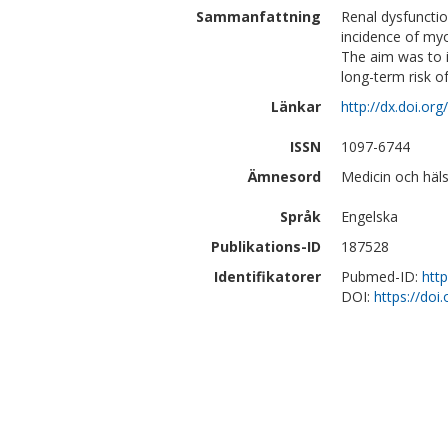
Sammanfattning
Renal dysfunctio
incidence of myo
The aim was to i
long-term risk of
Länkar
http://dx.doi.or
ISSN
1097-6744
Ämnesord
Medicin och häls
Språk
Engelska
Publikations-ID
187528
Identifikatorer
Pubmed-ID:
htt
DOI:
https://doi