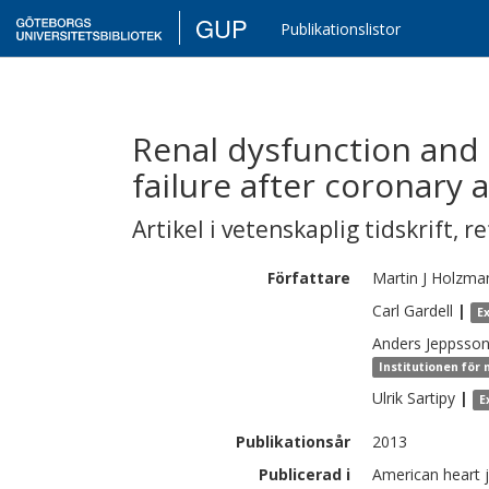
GUP
Publikationslistor
Renal dysfunction and 
failure after coronary 
Artikel i vetenskaplig tidskrift
,
re
Författare
Martin J
Holzma
Carl
Gardell
|
E
Anders
Jeppsso
Institutionen för 
Ulrik
Sartipy
|
E
Publikationsår
2013
Publicerad i
American heart j