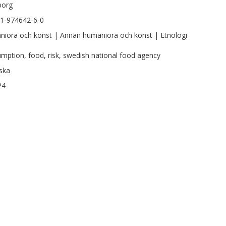
borg
1-974642-6-0
iora och konst | Annan humaniora och konst | Etnologi
mption, food, risk, swedish national food agency
ska
24