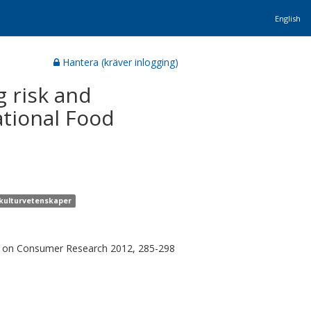
English
Hantera (kräver inlogging)
 risk and
ational Food
 kulturvetenskaper
e on Consumer Research 2012, 285-298