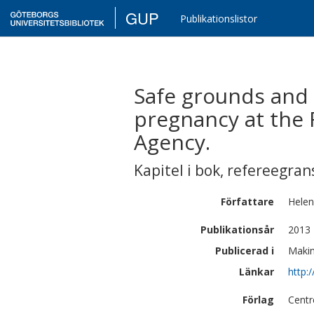
GUP
Publikationslistor
Safe grounds and
pregnancy at the 
Agency.
Kapitel i bok
,
refereegran
Författare
Hele
Publikationsår
2013
Publicerad i
Makin
Länkar
http:
Förlag
Centr