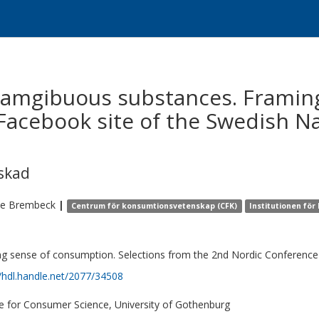
 amgibuous substances. Framing
Facebook site of the Swedish N
skad
ne
Brembeck
|
Centrum för konsumtionsvetenskap (CFK)
Institutionen för
g sense of consumption. Selections from the 2nd Nordic Conferenc
//hdl.handle.net/2077/34508
e for Consumer Science, University of Gothenburg