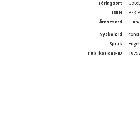
Förlagsort
Göte
ISBN
978-9
Ämnesord
Human
Nyckelord
consu
Språk
Engel
Publikations-ID
1875