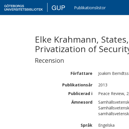
GUP
Publikationslistor
Elke Krahmann, States,
Privatization of Securit
Recension
Författare
Joakim
Berndts
Publikationsår
2013
Publicerad i
Peace Review, 2
Ämnesord
Samhällsvetensk
Samhällsvetensk
samhällsvetens
Språk
Engelska