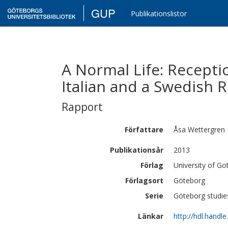
GUP
Publikationslistor
A Normal Life: Recepti
Italian and a Swedish 
Rapport
Författare
Åsa
Wettergren
Publikationsår
2013
Förlag
University of G
Förlagsort
Göteborg
Serie
Göteborg studies
Länkar
http://hdl.handl