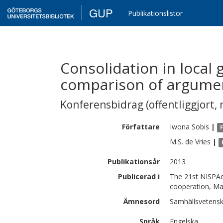
GUP
Publikationslistor
Consolidation in local
comparison of argumen
Konferensbidrag (offentliggjort, 
Författare
Iwona
Sobis
|
M.S.
de Vries
|
Publikationsår
2013
Publicerad i
The 21st NISPAc
cooperation, Ma
Ämnesord
Samhällsvetens
Språk
Engelska