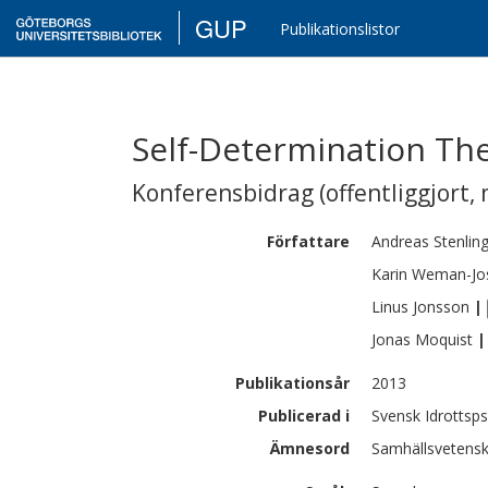
GUP
Publikationslistor
Self-Determination The
Konferensbidrag (offentliggjort, 
Författare
Andreas
Stenlin
Karin
Weman-Jo
Linus
Jonsson
|
Jonas
Moquist
|
Publikationsår
2013
Publicerad i
Svensk Idrottsp
Ämnesord
Samhällsvetensk