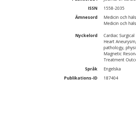
ISSN
1558-2035
Ämnesord
Medicin och häls
Medicin och häls
Nyckelord
Cardiac Surgica
Heart Aneurysm, 
pathology, phys
Magnetic Resona
Treatment Outcom
Språk
Engelska
Publikations-ID
187404