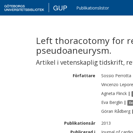
GUP
Publikationslistor
Left thoracotomy for re
pseudoaneurysm.
Artikel i vetenskaplig tidskrift
,
re
Författare
Sossio
Perrotta
Vincenzo
Lepor
Agneta
Flinck
|
Eva
Berglin
|
Ex
Göran
Rådberg
Publikationsår
2013
Publicerad i
Journal of cardi