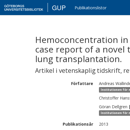
GUP
Publikationslistor
Hemoconcentration in e
case report of a novel 
lung transplantation.
Artikel i vetenskaplig tidskrift
,
re
Författare
Andreas
Wallind
Institutionen för 
Christoffer
Hans
Göran
Dellgren
Institutionen för 
Publikationsår
2013