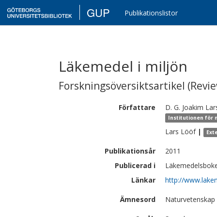
GUP
Publikationslistor
Läkemedel i miljön
Forskningsöversiktsartikel (Revie
Författare
D. G. Joakim
Lar
Institutionen för 
Lars
Lööf
|
Ext
Publikationsår
2011
Publicerad i
Läkemedelsboke
Länkar
http://www.lake
Ämnesord
Naturvetenskap 