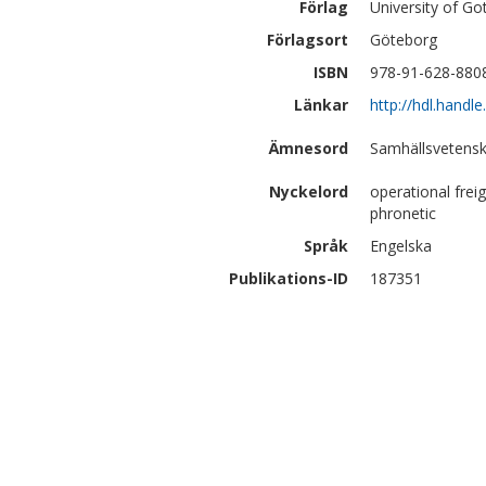
Förlag
University of G
Förlagsort
Göteborg
ISBN
978-91-628-880
Länkar
http://hdl.handl
Ämnesord
Samhällsvetensk
Nyckelord
operational freig
phronetic
Språk
Engelska
Publikations-ID
187351