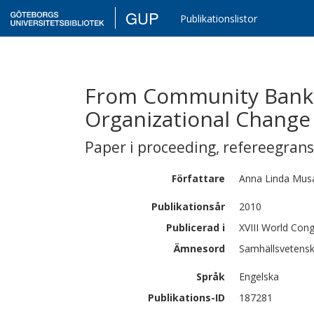
GUP
Publikationslistor
From Community Banki
Organizational Change
Paper i proceeding
,
refereegran
Författare
Anna Linda
Musa
Publikationsår
2010
Publicerad i
XVIII World Cong
Ämnesord
Samhällsvetensk
Språk
Engelska
Publikations-ID
187281