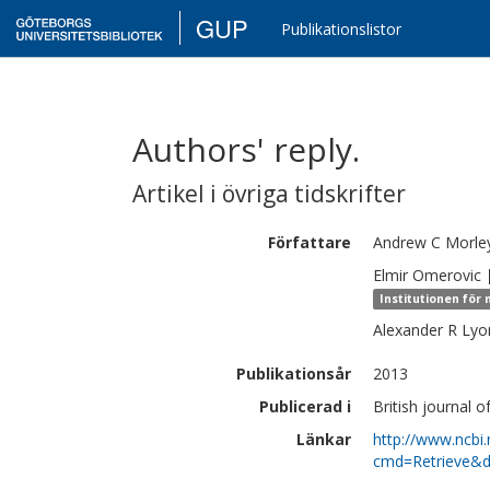
GUP
Publikationslistor
Authors' reply.
Artikel i övriga tidskrifter
Författare
Andrew C
Morle
Elmir
Omerovic
Institutionen för 
Alexander R
Lyo
Publikationsår
2013
Publicerad i
British journal 
Länkar
http://www.ncbi.
cmd=Retrieve&d