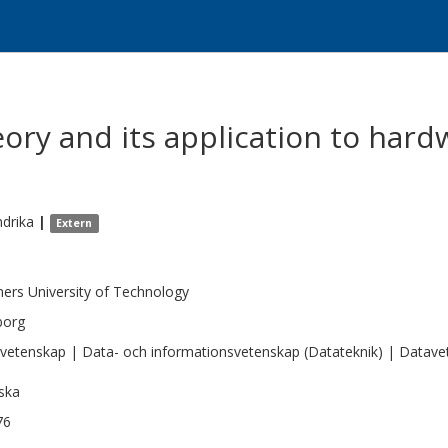
ory and its application to hardw
ndrika
|
Extern
ers University of Technology
borg
vetenskap | Data- och informationsvetenskap (Datateknik) | Datavet
ska
76