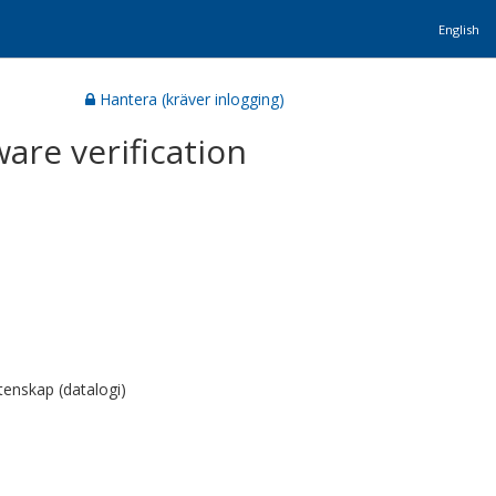
English
Hantera (kräver inlogging)
are verification
enskap (datalogi)