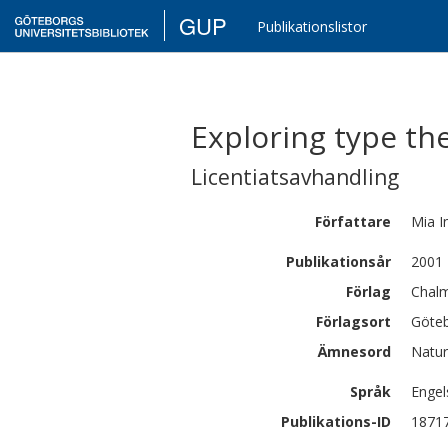
GUP
Publikationslistor
Exploring type the
Licentiatsavhandling
Författare
Mia
I
Publikationsår
2001
Förlag
Chalm
Förlagsort
Göte
Ämnesord
Natur
Språk
Engel
Publikations-ID
1871