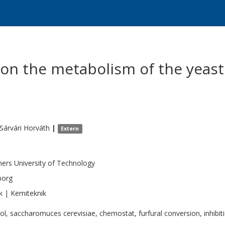
al on the metabolism of the yea
Sárvári
Horváth
|
Extern
ers University of Technology
borg
k | Kemiteknik
ol, saccharomuces cerevisiae, chemostat, furfural conversion, inhibiti