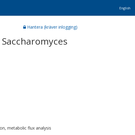
English
Hantera (kräver inlogging)
st Saccharomyces
on, metabolic flux analysis