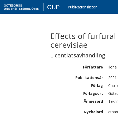
GUP
Publikationslistor
Effects of furfur
cerevisiae
Licentiatsavhandling
Författare
Ilona 
Publikationsår
2001
Förlag
Chalm
Förlagsort
Göte
Ämnesord
Tekni
Nyckelord
ethan