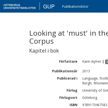
GUP
Publikationslistor
Looking at 'must' in th
Corpus
Kapitel i bok
Författare
Karin
Aijmer
|
I
Publikationsår
2013
Publicerad i
Language, footba
Bergh, Rhonwen
Förlag
University of G
Förlagsort
Göteborg
ISBN
9789173467582