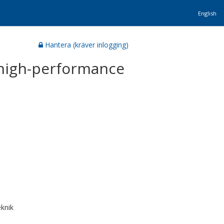
English
Hantera (kräver inlogging)
 high-performance
knik