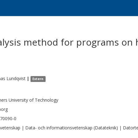
nalysis method for programs on
as
Lundqvist
|
Extern
ers University of Technology
borg
970090-0
vetenskap | Data- och informationsvetenskap (Datateknik) | Datorte