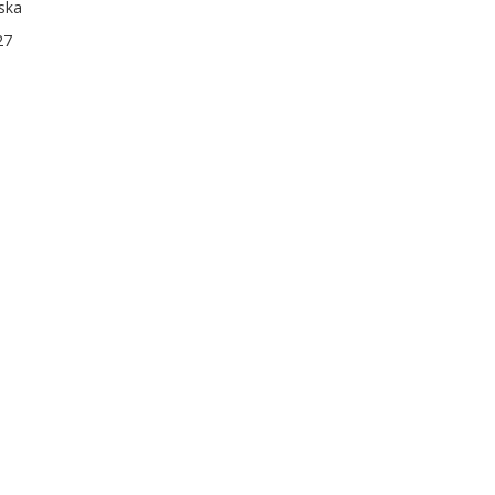
ska
27