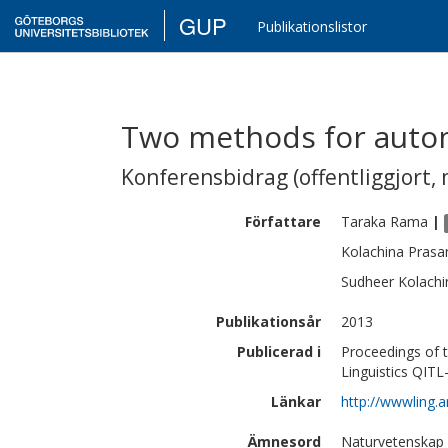
GUP
Publikationslistor
Two methods for automa
Konferensbidrag (offentliggjort, 
Författare
Taraka
Rama
|
Kolachina
Prasa
Sudheer
Kolachi
Publikationsår
2013
Publicerad i
Proceedings of t
Linguistics QITL
Länkar
http://wwwling.
Ämnesord
Naturvetenskap 