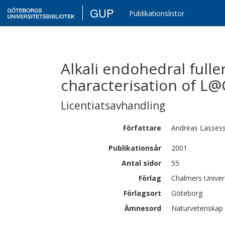
GUP
Publikationslistor
Alkali endohedral full
characterisation of L
Licentiatsavhandling
Författare
Andreas
Lasses
Publikationsår
2001
Antal sidor
55
Förlag
Chalmers Univer
Förlagsort
Göteborg
Ämnesord
Naturvetenskap 