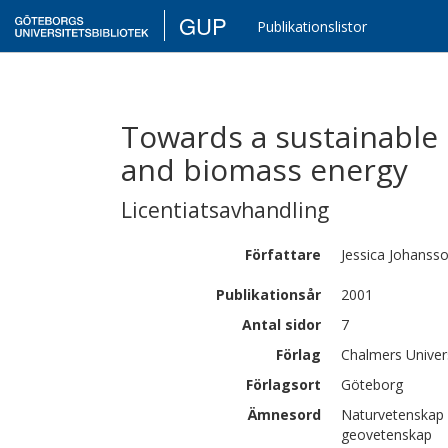
GUP
Publikationslistor
Towards a sustainable 
and biomass energy
Licentiatsavhandling
Författare
Jessica
Johanss
Publikationsår
2001
Antal sidor
7
Förlag
Chalmers Univer
Förlagsort
Göteborg
Ämnesord
Naturvetenskap 
geovetenskap