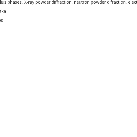
illius phases, X-ray powder diffraction, neutron powder difraction, el
ska
00