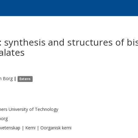
 : synthesis and structures of b
alates
n
Borg
|
Extern
ers University of Technology
borg
vetenskap | Kemi | Oorganisk kemi