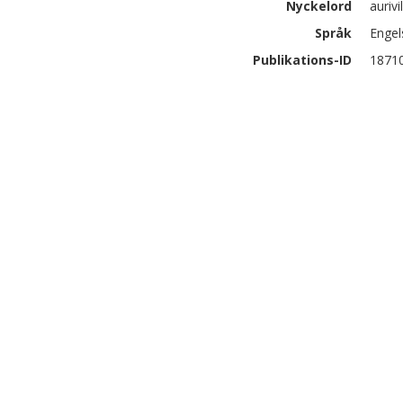
Nyckelord
auriv
Språk
Engel
Publikations-ID
1871