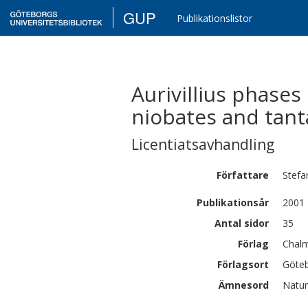
GUP
Publikationslistor
Aurivillius phases
niobates and tant
Licentiatsavhandling
Författare
Stefa
Publikationsår
2001
Antal sidor
35
Förlag
Chalm
Förlagsort
Göte
Ämnesord
Natur