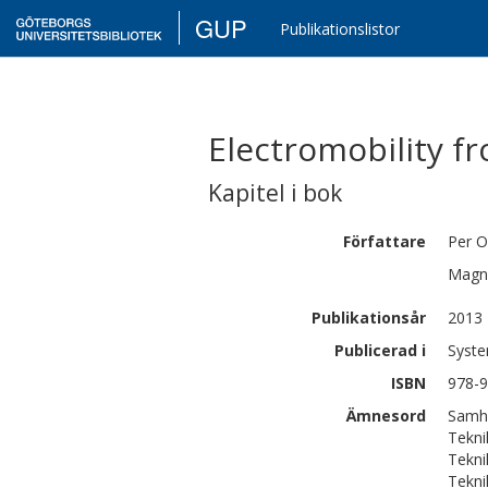
GUP
Publikationslistor
Electromobility f
Kapitel i bok
Författare
Per O
Magn
Publikationsår
2013
Publicerad i
Syste
ISBN
978-9
Ämnesord
Samhä
Tekni
Tekni
Tekni