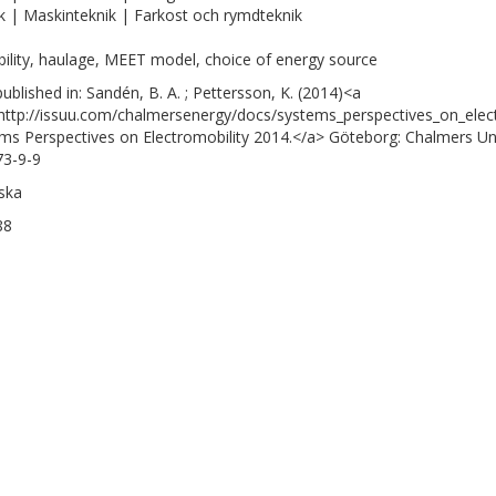
k | Maskinteknik | Farkost och rymdteknik
ility, haulage, MEET model, choice of energy source
published in: Sandén, B. A. ; Pettersson, K. (2014)<a
http://issuu.com/chalmersenergy/docs/systems_perspectives_on_el
ms Perspectives on Electromobility 2014.</a> Göteborg: Chalmers Un
3-9-9
ska
88