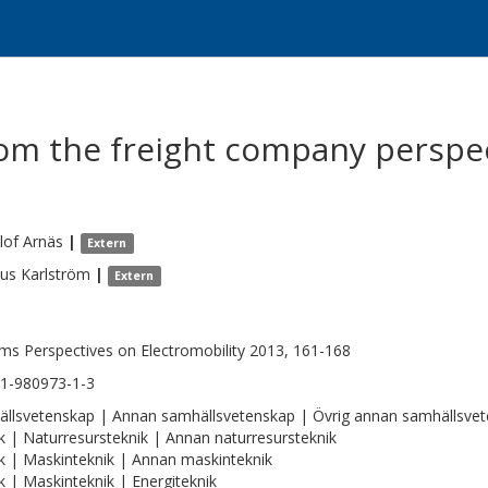
rom the freight company perspe
lof
Arnäs
|
Extern
us
Karlström
|
Extern
ms Perspectives on Electromobility 2013, 161-168
1-980973-1-3
llsvetenskap | Annan samhällsvetenskap | Övrig annan samhällsve
k | Naturresursteknik | Annan naturresursteknik
k | Maskinteknik | Annan maskinteknik
k | Maskinteknik | Energiteknik