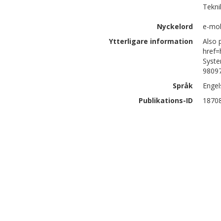
Tekni
Nyckelord
e-mob
Ytterligare information
Also 
href=
Syste
98097
Språk
Engel
Publikations-ID
1870