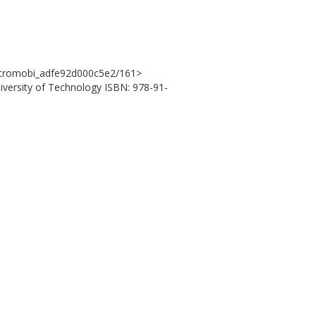
ectromobi_adfe92d000c5e2/161>
iversity of Technology ISBN: 978-91-