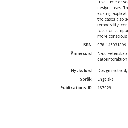
"use" time or se
design cases. T
existing applica
the cases also s
temporality, cont
focus on tempora
more conscious u
ISBN
978-145031899-
Ämnesord
Naturvetenskap 
datorinteraktion
Nyckelord
Design method, 
Språk
Engelska
Publikations-ID
187029