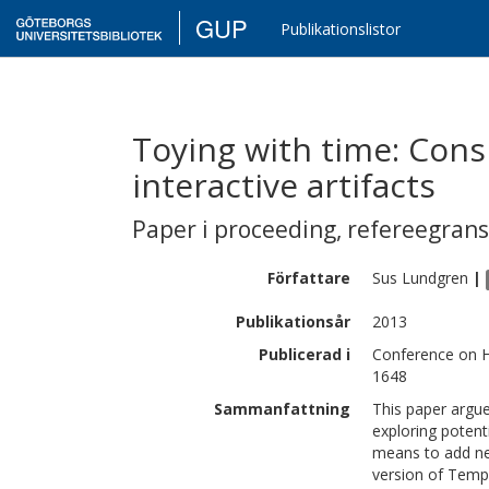
GUP
Publikationslistor
Toying with time: Con
interactive artifacts
Paper i proceeding
,
refereegran
Författare
Sus
Lundgren
|
Publikationsår
2013
Publicerad i
Conference on H
1648
Sammanfattning
This paper argues
exploring potenti
means to add new
version of Temp